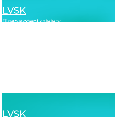
LVSK
Лідер в сфері клінінгу
Телефонуйте
067-569-54-55
LVSK