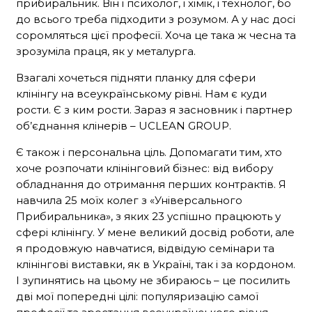
прибиральник. Він і психолог, і хімік, і технолог, бо
до всього треба підходити з розумом. А у нас досі
соромляться цієї професії. Хоча це така ж чесна та
зрозуміла праця, як у металурга.
Взагалі хочеться підняти планку для сфери
клінінгу на всеукраїнському рівні. Нам є куди
рости. Є з ким рости. Зараз я засновник і партнер
об’єднання клінерів – UCLEAN GROUP.
Є також і персональна ціль. Допомагати тим, хто
хоче розпочати клінінговий бізнес: від вибору
обладнання до отримання перших контрактів. Я
навчила 25 моїх колег з «Універсального
Прибиральника», з яких 23 успішно працюють у
сфері клінінгу. У мене великий досвід роботи, але
я продовжую навчатися, відвідую семінари та
клінінгові виставки, як в Україні, так і за кордоном.
І зупинятись на цьому не збираюсь – це посилить
дві мої попередні цілі: популяризацію самої