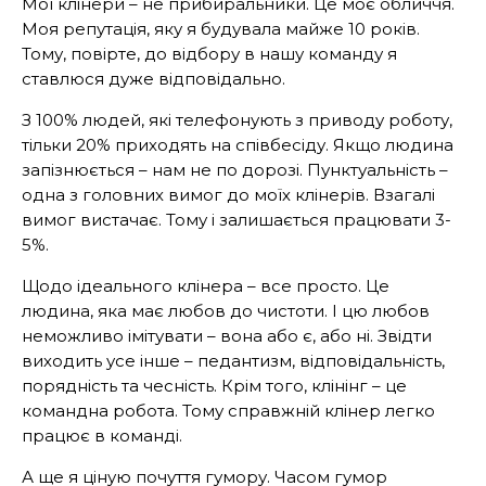
Мої клінери – не прибиральники. Це моє обличчя.
Моя репутація, яку я будувала майже 10 років.
Тому, повірте, до відбору в нашу команду я
ставлюся дуже відповідально.
З 100% людей, які телефонують з приводу роботу,
тільки 20% приходять на співбесіду. Якщо людина
запізнюється – нам не по дорозі. Пунктуальність –
одна з головних вимог до моїх клінерів. Взагалі
вимог вистачає. Тому і залишається працювати 3-
5%.
Щодо ідеального клінера – все просто. Це
людина, яка має любов до чистоти. І цю любов
неможливо імітувати – вона або є, або ні. Звідти
виходить усе інше – педантизм, відповідальність,
порядність та чесність. Крім того, клінінг – це
командна робота. Тому справжній клінер легко
працює в команді.
А ще я ціную почуття гумору. Часом гумор