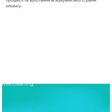
професії та зростання всеукраїнського рівня
клінінгу.
o.a.lavska@gmail.com
lvsk.cleaning