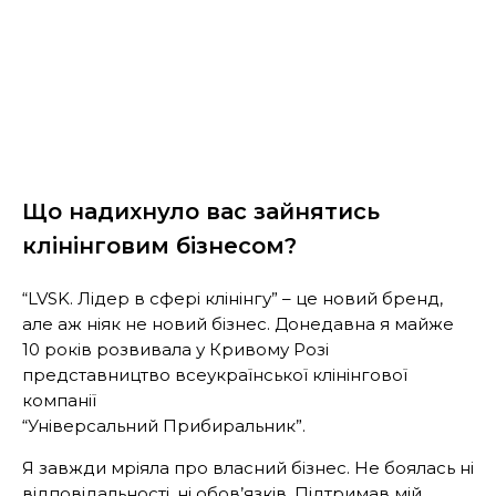
Що надихнуло вас зайнятись
клінінговим бізнесом?
“LVSK. Лідер в сфері клінінгу” – це новий бренд,
але аж ніяк не новий бізнес. Донедавна я майже
10 років розвивала у Кривому Розі
представництво всеукраїнської клінінгової
компанії
“Універсальний Прибиральник”.
Я завжди мріяла про власний бізнес. Не боялась ні
відповідальності, ні обов’язків. Підтримав мій