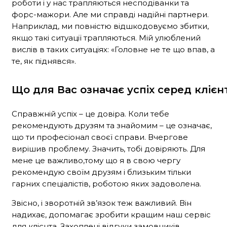
роботи і у нас трапляються несподіванки та
форс-мажори. Але ми справді надійні партнери.
Наприклад, ми повністю відшкодовуємо збитки,
якщо такі ситуації трапляються. Мій улюблений
вислів в таких ситуаціях: «Головне не те що впав, а
те, як піднявся».
Що для Вас означає успіх серед клієн
Справжній успіх – це довіра. Коли тебе
рекомендують друзям та знайомим – це означає,
що ти професіонал своєї справи. Вчергове
вирішив проблему. Значить, тобі довіряють. Для
мене це важливо,тому що я в свою чергу
рекомендую своїм друзям і близьким тільки
гарних спеціалістів, роботою яких задоволена.
Звісно, і зворотній зв’язок теж важливий. Він
надихає, допомагає зробити кращим наш сервіс
для клієнта. Захоплені відгуки замовників,