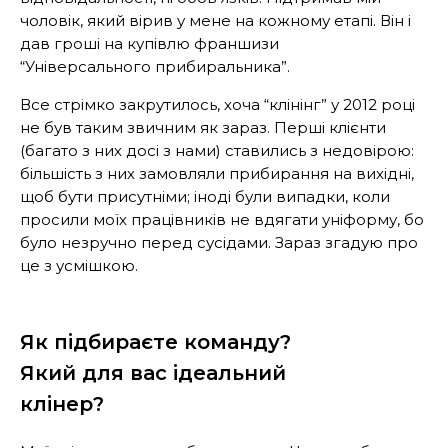
чоловік, який вірив у мене на кожному етапі. Він і
дав гроші на купівлю франшизи
“Універсального прибиральника”.
Все стрімко закрутилось, хоча “клінінг” у 2012 році
не був таким звичним як зараз. Перші клієнти
(багато з них досі з нами) ставились з недовірою:
більшість з них замовляли прибирання на вихідні,
щоб бути присутніми; іноді були випадки, коли
просили моїх працівників не вдягати уніформу, бо
було незручно перед сусідами. Зараз згадую про
це з усмішкою.
Як підбираєте команду?
Який для вас ідеальний
клінер?